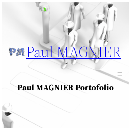
Aller
au
contenu
Paul MAGNIER
Paul MAGNIER Portofolio