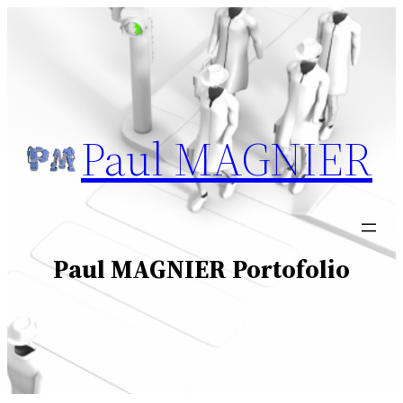
Aller
au
contenu
Paul MAGNIER
Paul MAGNIER Portofolio