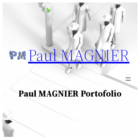
Aller
au
contenu
Paul MAGNIER
Paul MAGNIER Portofolio