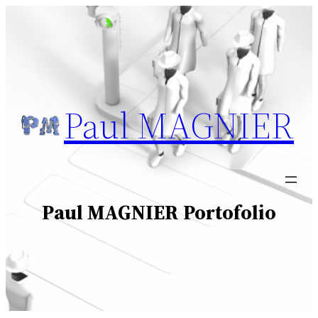
Aller
au
contenu
Paul MAGNIER
Paul MAGNIER Portofolio