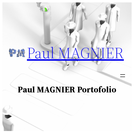
Aller
au
contenu
Paul MAGNIER
Paul MAGNIER Portofolio