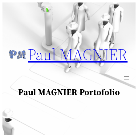
Aller
au
contenu
Paul MAGNIER
Paul MAGNIER Portofolio