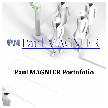
Aller
au
contenu
Paul MAGNIER
Paul MAGNIER Portofolio