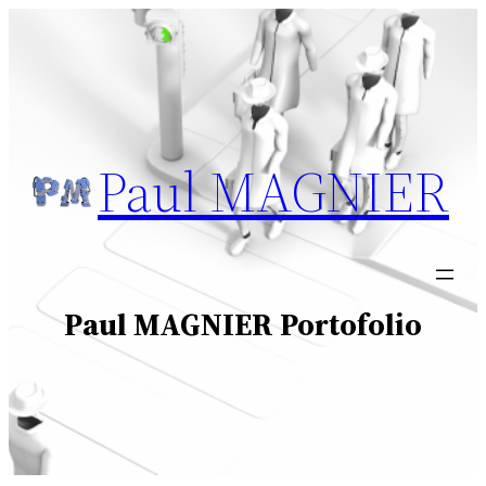
Aller
au
contenu
Paul MAGNIER
Paul MAGNIER Portofolio