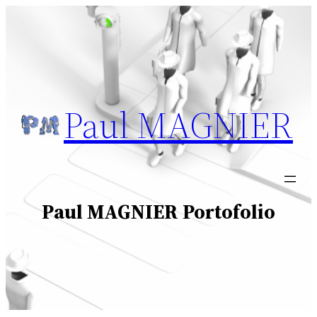
Aller
au
contenu
Paul MAGNIER
Paul MAGNIER Portofolio